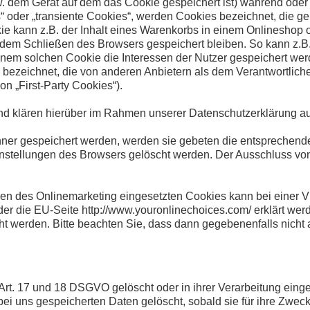
w. dem Gerät auf dem das Cookie gespeichert ist) während od
“ oder „transiente Cookies“, werden Cookies bezeichnet, die 
ie kann z.B. der Inhalt eines Warenkorbs in einem Onlineshop 
 dem Schließen des Browsers gespeichert bleiben. So kann z.B.
nem solchen Cookie die Interessen der Nutzer gespeichert we
bezeichnet, die von anderen Anbietern als dem Verantwortlich
n „First-Party Cookies“).
d klären hierüber im Rahmen unserer Datenschutzerklärung au
hner gespeichert werden, werden sie gebeten die entsprechend
instellungen des Browsers gelöscht werden. Der Ausschluss v
 des Onlinemarketing eingesetzten Cookies kann bei einer Viel
er die EU-Seite
http://www.youronlinechoices.com/
erklärt wer
ht werden. Bitte beachten Sie, dass dann gegebenenfalls nicht
rt. 17 und 18 DSGVO gelöscht oder in ihrer Verarbeitung einge
i uns gespeicherten Daten gelöscht, sobald sie für ihre Zwec