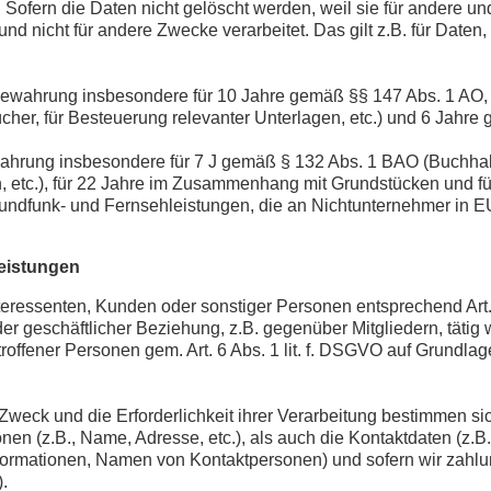
ofern die Daten nicht gelöscht werden, weil sie für andere und
nd nicht für andere Zwecke verarbeitet. Das gilt z.B. für Date
bewahrung insbesondere für 10 Jahre gemäß §§ 147 Abs. 1 AO, 
r, für Besteuerung relevanter Unterlagen, etc.) und 6 Jahre g
ewahrung insbesondere für 7 J gemäß § 132 Abs. 1 BAO (Buchh
, etc.), für 22 Jahre im Zusammenhang mit Grundstücken und f
undfunk- und Fernsehleistungen, die an Nichtunternehmer in EU
eistungen
Interessenten, Kunden oder sonstiger Personen entsprechend Art.
r geschäftlicher Beziehung, z.B. gegenüber Mitgliedern, täti
offener Personen gem. Art. 6 Abs. 1 lit. f. DSGVO auf Grundlag
r Zweck und die Erforderlichkeit ihrer Verarbeitung bestimmen 
(z.B., Name, Adresse, etc.), als auch die Kontaktdaten (z.B., E
ormationen, Namen von Kontaktpersonen) und sofern wir zahlun
.