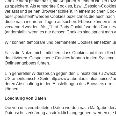
Cookie dient primär dazu, die Angaben zu einem Nutzer (bz
zu speichern. Als temporäre Cookies, bzw. „Session-Cookies
verlässt und seinen Browser schließt. In einem solchen Cook
oder „persistent“ werden Cookies bezeichnet, die auch nach
diese nach mehreren Tagen aufsuchen. Ebenso können in ei
verwendet werden. Als „Third-Party-Cookie“ werden Cookies 
(andernfalls, wenn es nur dessen Cookies sind spricht man vo
Wir können temporäre und permanente Cookies einsetzen un
Falls die Nutzer nicht möchten, dass Cookies auf ihrem Rec
deaktivieren. Gespeicherte Cookies können in den Systeme
Onlineangebotes führen.
Ein genereller Widerspruch gegen den Einsatz der zu Zwecken
US-amerikanische Seite
http://www.aboutads.info/choices/
od
deren Abschaltung in den Einstellungen des Browsers erreic
können.
Löschung von Daten
Die von uns verarbeiteten Daten werden nach Maßgabe der A
Datenschutzerklärung ausdrücklich angegeben, werden die be