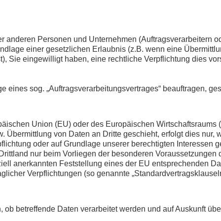
anderen Personen und Unternehmen (Auftragsverarbeitern oder 
rundlage einer gesetzlichen Erlaubnis (z.B. wenn eine Übermittlu
ist), Sie eingewilligt haben, eine rechtliche Verpflichtung dies 
age eines sog. „Auftragsverarbeitungsvertrages“ beauftragen, g
ropäischen Union (EU) oder des Europäischen Wirtschaftsraums
Übermittlung von Daten an Dritte geschieht, erfolgt dies nur, we
flichtung oder auf Grundlage unserer berechtigten Interessen ge
 Drittland nur beim Vorliegen der besonderen Voraussetzungen de
fiziell anerkannten Feststellung eines der EU entsprechenden Da
raglicher Verpflichtungen (so genannte „Standardvertragsklauseln
, ob betreffende Daten verarbeitet werden und auf Auskunft übe